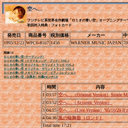
空へ…
フジテレビ系世界名作劇場「ロミオの青い空」オープニングテー
初回封入特典：フォトカード
発売日
商品番号
税別価格
メーカー
中
1995/12/21
WPC6-8167
1456
WARNER MUSIC JAPAN
70
関連CD
ロミオの青い空<テーマソング>
ロミオの青い空（ドラマ＆ソング・ブック）VOL.1
ロミオの青い空 オリジナル・サウンドトラック VOL.2
ロミオの青い空 オリジナル・サウンドトラック VOL.3
ロミオの青い空 メモリアルソング・ピアノコレクション
ロミオの青い空（文庫本）付属8センチCD
時間
内容
1
03:57
空へ…（Original Version）Single M
2
03:52
空へ…（Acoustic Version）
3
04:55
空へ…（Live Version）'95/10/29 R'
4
04:36
風の輪舞曲（ロンド）
Total time 17:21