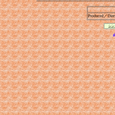
Produced／Dire
シン